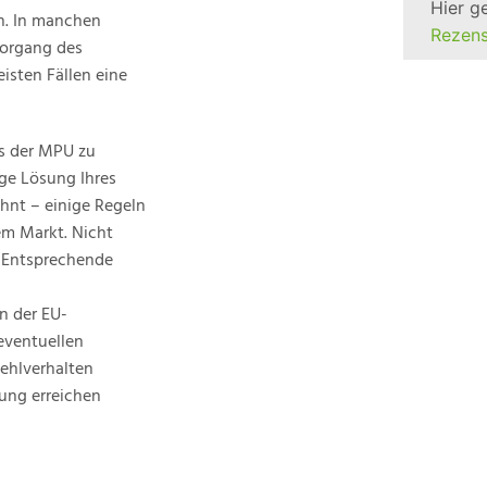
Hier g
n. In manchen
Rezens
Vorgang des
isten Fällen eine
ss der MPU zu
ige Lösung Ihres
ähnt – einige Regeln
em Markt. Nicht
. Entsprechende
n der EU-
eventuellen
Fehlverhalten
ung erreichen