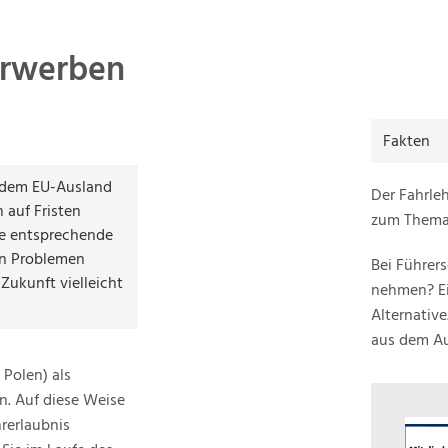
erwerben
Fakten
s dem EU-Ausland
Der Fahrle
 auf Fristen
zum Thema
ne entsprechende
en Problemen
Bei Führer
Zukunft vielleicht
nehmen? Ei
Alternative
aus dem Au
 Polen) als
n. Auf diese Weise
rerlaubnis