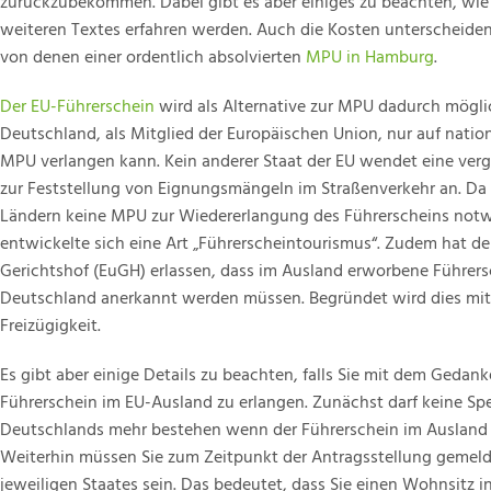
zurückzubekommen. Dabei gibt es aber einiges zu beachten, wie 
weiteren Textes erfahren werden. Auch die Kosten unterscheide
von denen einer ordentlich absolvierten
MPU in Hamburg
.
Der EU-Führerschein
wird als Alternative zur MPU dadurch mögli
Deutschland, als Mitglied der Europäischen Union, nur auf natio
MPU verlangen kann. Kein anderer Staat der EU wendet eine verg
zur Feststellung von Eignungsmängeln im Straßenverkehr an. Da 
Ländern keine MPU zur Wiedererlangung des Führerscheins notw
entwickelte sich eine Art „Führerscheintourismus“. Zudem hat de
Gerichtshof (EuGH) erlassen, dass im Ausland erworbene Führers
Deutschland anerkannt werden müssen. Begründet wird dies mit
Freizügigkeit.
Es gibt aber einige Details zu beachten, falls Sie mit dem Gedank
Führerschein im EU-Ausland zu erlangen. Zunächst darf keine Sper
Deutschlands mehr bestehen wenn der Führerschein im Ausland
Weiterhin müssen Sie zum Zeitpunkt der Antragsstellung gemeld
jeweiligen Staates sein. Das bedeutet, dass Sie einen Wohnsitz i