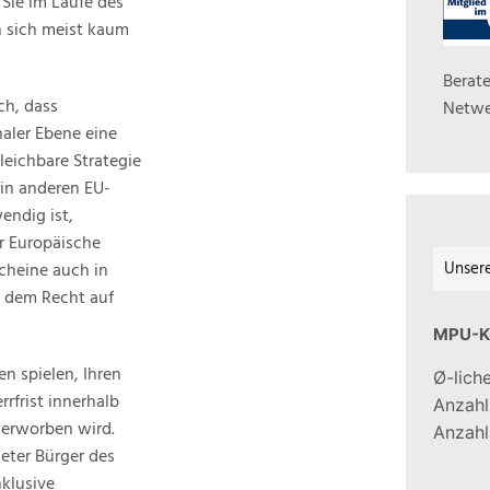
Sie im Laufe des
n sich meist kaum
Berate
ch, dass
Netwe
naler Ebene eine
leichbare Strategie
in anderen EU-
endig ist,
r Europäische
Unser
cheine auch in
 dem Recht auf
MPU-K
en spielen, Ihren
Ø-lich
rfrist innerhalb
Anzah
 erworben wird.
Anzahl
eter Bürger des
nklusive